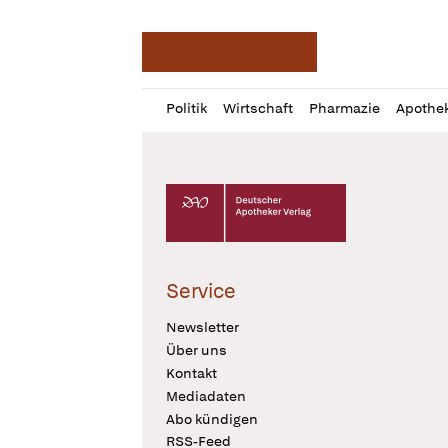
Deutsche Apotheker Ze
Profil
Daz
Politik
Wirtschaft
Pharmazie
Apothe
öffnen
Pur
Abo
öffnen
Deutscher Apotheker Verlag Logo
Service
Newsletter
Über uns
Kontakt
Mediadaten
Abo kündigen
RSS-Feed