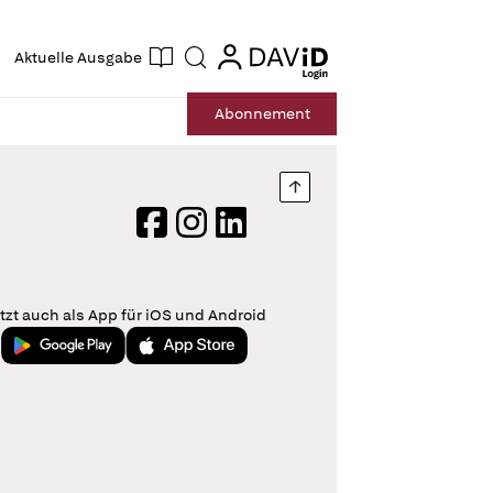
ogin
login
Aktuelle Ausgabe
Suche
Abo
nnement
Nach oben springen
Facebook
Instagram
LinkedIn
tzt auch als App für iOS und Android
Jetzt bei Google Play
Laden im App Store