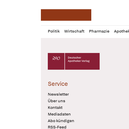
Deutsche Apotheker Ze
Profil
Daz
Politik
Wirtschaft
Pharmazie
Apothe
öffnen
Pur
Abo
öffnen
Deutscher Apotheker Verlag Logo
Service
Newsletter
Über uns
Kontakt
Mediadaten
Abo kündigen
RSS-Feed