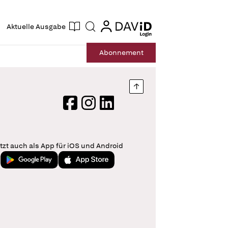
ogin
login
Aktuelle Ausgabe
Suche
Abo
nnement
Nach oben springen
Facebook
Instagram
LinkedIn
tzt auch als App für iOS und Android
Jetzt bei Google Play
Laden im App Store