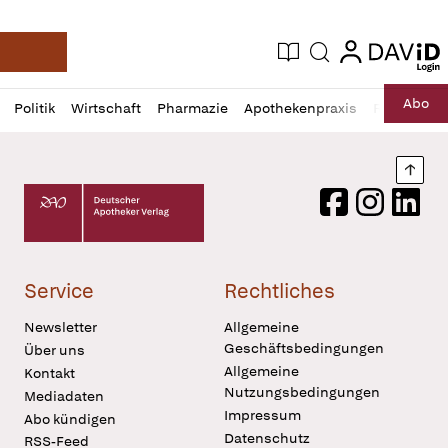
login
login
Aktuelle Ausgabe
Suche
Deutsche Apotheker Zeitung
Profil
Daz
Abo
Politik
Wirtschaft
Pharmazie
Apothekenpraxis
Recht
Sp
öffnen
Pur
Abo
öffnen
Nach
Deutscher Apotheker Verlag Logo
Facebook
Instagram
LinkedI
Service
Rechtliches
Newsletter
Allgemeine
Geschäftsbedingungen
Über uns
Allgemeine
Kontakt
Nutzungsbedingungen
Mediadaten
Impressum
Abo kündigen
Datenschutz
RSS-Feed