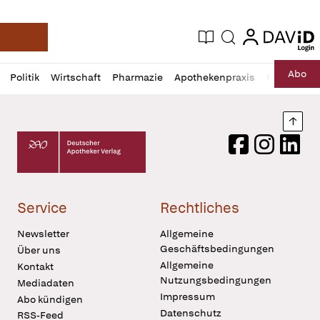
login
login
Aktuelle Ausgabe
Suche
Deutsche Apotheker Zeitung
Profil
Daz
Abo
Politik
Wirtschaft
Pharmazie
Apothekenpraxis
Recht
Sp
öffnen
Pur
Abo
öffnen
Nach
Deutscher Apotheker Verlag Logo
Facebook
Instagram
LinkedI
Service
Rechtliches
Newsletter
Allgemeine
Geschäftsbedingungen
Über uns
Allgemeine
Kontakt
Nutzungsbedingungen
Mediadaten
Impressum
Abo kündigen
Datenschutz
RSS-Feed