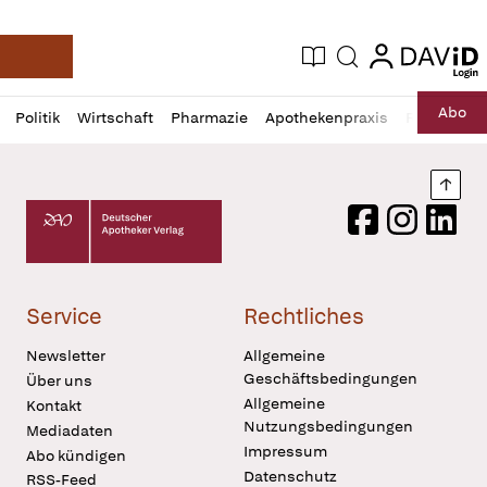
login
login
Aktuelle Ausgabe
Suche
Deutsche Apotheker Zeitung
Profil
Daz
Abo
Politik
Wirtschaft
Pharmazie
Apothekenpraxis
Recht
Sp
öffnen
Pur
Abo
öffnen
Nach
Deutscher Apotheker Verlag Logo
Facebook
Instagram
LinkedI
Service
Rechtliches
Newsletter
Allgemeine
Geschäftsbedingungen
Über uns
Allgemeine
Kontakt
Nutzungsbedingungen
Mediadaten
Impressum
Abo kündigen
Datenschutz
RSS-Feed