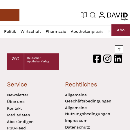
login
login
Aktuelle Ausgabe
Suche
Deutsche Apotheker Zeitung
Profil
Daz
Abo
Politik
Wirtschaft
Pharmazie
Apothekenpraxis
Recht
Sp
öffnen
Pur
Abo
öffnen
Nach
Deutscher Apotheker Verlag Logo
Facebook
Instagram
LinkedI
Service
Rechtliches
Newsletter
Allgemeine
Geschäftsbedingungen
Über uns
Allgemeine
Kontakt
Nutzungsbedingungen
Mediadaten
Impressum
Abo kündigen
Datenschutz
RSS-Feed