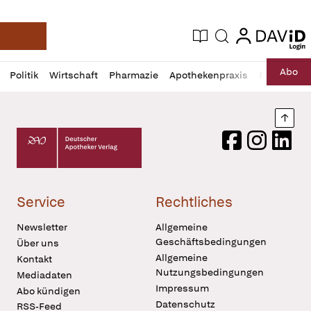
login
login
Aktuelle Ausgabe
Suche
Deutsche Apotheker Zeitung
Profil
Daz
Abo
Politik
Wirtschaft
Pharmazie
Apothekenpraxis
Recht
Sp
öffnen
Pur
Abo
öffnen
Nach
Deutscher Apotheker Verlag Logo
Facebook
Instagram
LinkedI
Service
Rechtliches
Newsletter
Allgemeine
Geschäftsbedingungen
Über uns
Allgemeine
Kontakt
Nutzungsbedingungen
Mediadaten
Impressum
Abo kündigen
Datenschutz
RSS-Feed