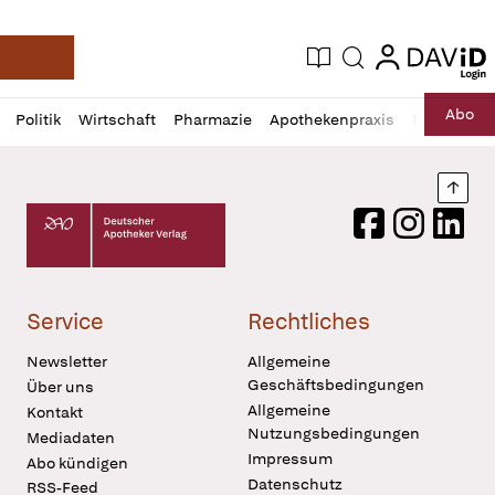
login
login
Aktuelle Ausgabe
Suche
Deutsche Apotheker Zeitung
Profil
Daz
Abo
Politik
Wirtschaft
Pharmazie
Apothekenpraxis
Recht
Sp
öffnen
Pur
Abo
öffnen
Nach
Deutscher Apotheker Verlag Logo
Facebook
Instagram
LinkedI
Service
Rechtliches
Newsletter
Allgemeine
Geschäftsbedingungen
Über uns
Allgemeine
Kontakt
Nutzungsbedingungen
Mediadaten
Impressum
Abo kündigen
Datenschutz
RSS-Feed