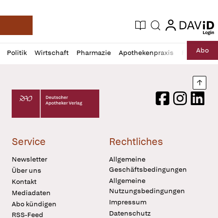
login
login
Aktuelle Ausgabe
Suche
Deutsche Apotheker Zeitung
Profil
Daz
Abo
Politik
Wirtschaft
Pharmazie
Apothekenpraxis
Recht
Sp
öffnen
Pur
Abo
öffnen
Nach
Deutscher Apotheker Verlag Logo
Facebook
Instagram
LinkedI
Service
Rechtliches
Newsletter
Allgemeine
Geschäftsbedingungen
Über uns
Allgemeine
Kontakt
Nutzungsbedingungen
Mediadaten
Impressum
Abo kündigen
Datenschutz
RSS-Feed