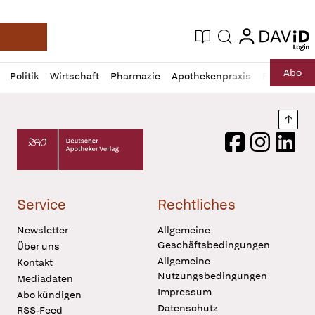
login
login
Aktuelle Ausgabe
Suche
Deutsche Apotheker Zeitung
Profil
Daz
Abo
Politik
Wirtschaft
Pharmazie
Apothekenpraxis
Recht
Sp
öffnen
Pur
Abo
öffnen
Nach
Deutscher Apotheker Verlag Logo
Facebook
Instagram
LinkedI
Service
Rechtliches
Newsletter
Allgemeine
Geschäftsbedingungen
Über uns
Allgemeine
Kontakt
Nutzungsbedingungen
Mediadaten
Impressum
Abo kündigen
Datenschutz
RSS-Feed