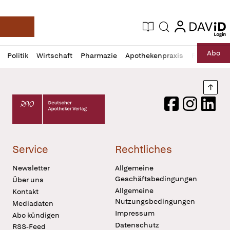
login
login
Aktuelle Ausgabe
Suche
Deutsche Apotheker Zeitung
Profil
Daz
Abo
Politik
Wirtschaft
Pharmazie
Apothekenpraxis
Recht
Sp
öffnen
Pur
Abo
öffnen
Nach
Deutscher Apotheker Verlag Logo
Facebook
Instagram
LinkedI
Service
Rechtliches
Newsletter
Allgemeine
Geschäftsbedingungen
Über uns
Allgemeine
Kontakt
Nutzungsbedingungen
Mediadaten
Impressum
Abo kündigen
Datenschutz
RSS-Feed