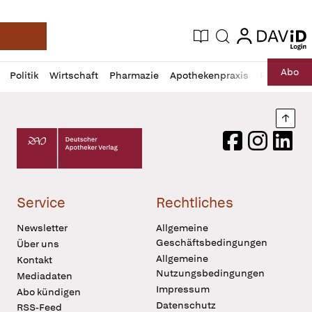
login
login
Aktuelle Ausgabe
Suche
Deutsche Apotheker Zeitung
Profil
Daz
Abo
Politik
Wirtschaft
Pharmazie
Apothekenpraxis
Recht
Sp
öffnen
Pur
Abo
öffnen
Nach
Deutscher Apotheker Verlag Logo
Facebook
Instagram
LinkedI
Service
Rechtliches
Newsletter
Allgemeine
Geschäftsbedingungen
Über uns
Allgemeine
Kontakt
Nutzungsbedingungen
Mediadaten
Impressum
Abo kündigen
Datenschutz
RSS-Feed