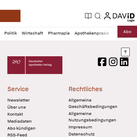
login
login
Aktuelle Ausgabe
Suche
Deutsche Apotheker Zeitung
Profil
Daz
Abo
Politik
Wirtschaft
Pharmazie
Apothekenpraxis
Recht
Sp
öffnen
Pur
Abo
öffnen
Nach
Deutscher Apotheker Verlag Logo
Facebook
Instagram
LinkedI
Service
Rechtliches
Newsletter
Allgemeine
Geschäftsbedingungen
Über uns
Allgemeine
Kontakt
Nutzungsbedingungen
Mediadaten
Impressum
Abo kündigen
Datenschutz
RSS-Feed