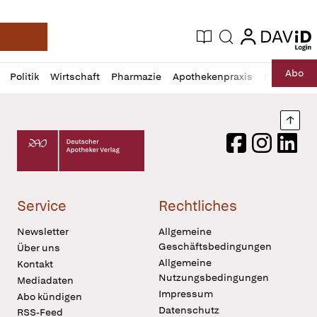
login
login
Aktuelle Ausgabe
Suche
Deutsche Apotheker Zeitung
Profil
Daz
Abo
Politik
Wirtschaft
Pharmazie
Apothekenpraxis
Recht
Sp
öffnen
Pur
Abo
öffnen
Nach
Deutscher Apotheker Verlag Logo
Facebook
Instagram
LinkedI
Service
Rechtliches
Newsletter
Allgemeine
Geschäftsbedingungen
Über uns
Allgemeine
Kontakt
Nutzungsbedingungen
Mediadaten
Impressum
Abo kündigen
Datenschutz
RSS-Feed