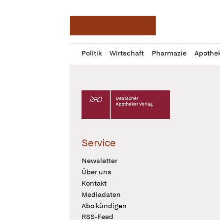
Deutsche Apotheker Ze
Profil
Daz
Politik
Wirtschaft
Pharmazie
Apothe
öffnen
Pur
Abo
öffnen
Deutscher Apotheker Verlag Logo
Service
Newsletter
Über uns
Kontakt
Mediadaten
Abo kündigen
RSS-Feed