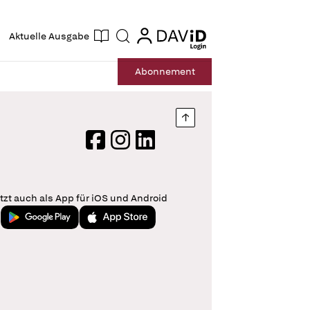
ogin
login
Aktuelle Ausgabe
Suche
Abo
nnement
Nach oben springen
Facebook
Instagram
LinkedIn
tzt auch als App für iOS und Android
Jetzt bei Google Play
Laden im App Store