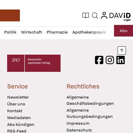
login
login
Aktuelle Ausgabe
Suche
Deutsche Apotheker Zeitung
Profil
Daz
Abo
Politik
Wirtschaft
Pharmazie
Apothekenpraxis
Recht
Sp
öffnen
Pur
Abo
öffnen
Nach
Deutscher Apotheker Verlag Logo
Facebook
Instagram
LinkedI
Service
Rechtliches
Newsletter
Allgemeine
Geschäftsbedingungen
Über uns
Allgemeine
Kontakt
Nutzungsbedingungen
Mediadaten
Impressum
Abo kündigen
Datenschutz
RSS-Feed