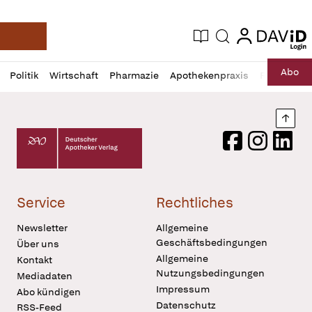
login
login
Aktuelle Ausgabe
Suche
Deutsche Apotheker Zeitung
Profil
Daz
Abo
Politik
Wirtschaft
Pharmazie
Apothekenpraxis
Recht
Sp
öffnen
Pur
Abo
öffnen
Nach
Deutscher Apotheker Verlag Logo
Facebook
Instagram
LinkedI
Service
Rechtliches
Newsletter
Allgemeine
Geschäftsbedingungen
Über uns
Allgemeine
Kontakt
Nutzungsbedingungen
Mediadaten
Impressum
Abo kündigen
Datenschutz
RSS-Feed