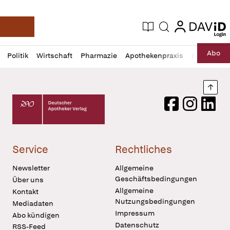
login
login
Aktuelle Ausgabe
Suche
Deutsche Apotheker Zeitung
Profil
Daz
Abo
Politik
Wirtschaft
Pharmazie
Apothekenpraxis
Recht
Sp
öffnen
Pur
Abo
öffnen
Nach
Deutscher Apotheker Verlag Logo
Facebook
Instagram
LinkedI
Service
Rechtliches
Newsletter
Allgemeine
Geschäftsbedingungen
Über uns
Allgemeine
Kontakt
Nutzungsbedingungen
Mediadaten
Impressum
Abo kündigen
Datenschutz
RSS-Feed