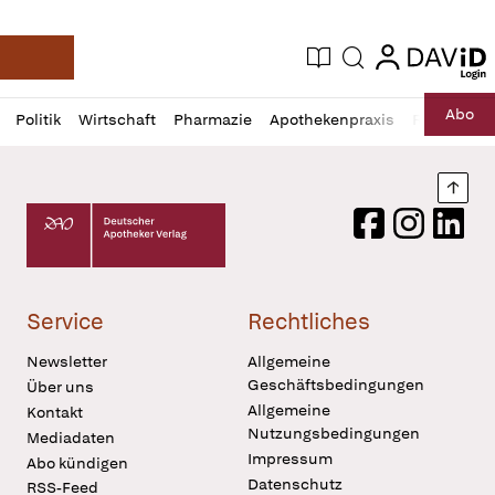
login
login
Aktuelle Ausgabe
Suche
Deutsche Apotheker Zeitung
Profil
Daz
Abo
Politik
Wirtschaft
Pharmazie
Apothekenpraxis
Recht
Sp
öffnen
Pur
Abo
öffnen
Nach
Deutscher Apotheker Verlag Logo
Facebook
Instagram
LinkedI
Service
Rechtliches
Newsletter
Allgemeine
Geschäftsbedingungen
Über uns
Allgemeine
Kontakt
Nutzungsbedingungen
Mediadaten
Impressum
Abo kündigen
Datenschutz
RSS-Feed