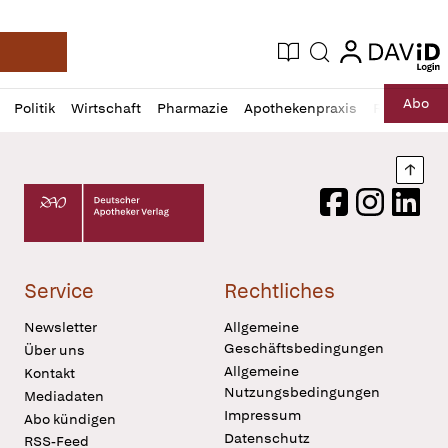
login
login
Aktuelle Ausgabe
Suche
Deutsche Apotheker Zeitung
Profil
Daz
Abo
Politik
Wirtschaft
Pharmazie
Apothekenpraxis
Recht
Sp
öffnen
Pur
Abo
öffnen
Nach
Deutscher Apotheker Verlag Logo
Facebook
Instagram
LinkedI
Service
Rechtliches
Newsletter
Allgemeine
Geschäftsbedingungen
Über uns
Allgemeine
Kontakt
Nutzungsbedingungen
Mediadaten
Impressum
Abo kündigen
Datenschutz
RSS-Feed