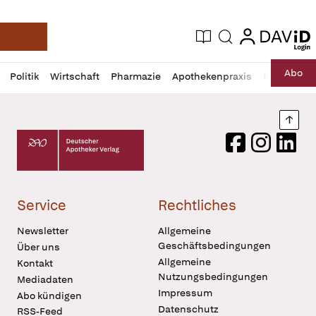
login
login
Aktuelle Ausgabe
Suche
Deutsche Apotheker Zeitung
Profil
Daz
Abo
Politik
Wirtschaft
Pharmazie
Apothekenpraxis
Recht
Sp
öffnen
Pur
Abo
öffnen
Nach
Deutscher Apotheker Verlag Logo
Facebook
Instagram
LinkedI
Service
Rechtliches
Newsletter
Allgemeine
Geschäftsbedingungen
Über uns
Allgemeine
Kontakt
Nutzungsbedingungen
Mediadaten
Impressum
Abo kündigen
Datenschutz
RSS-Feed