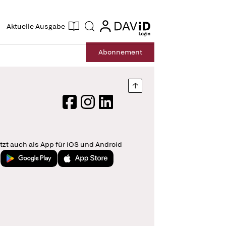
ogin
login
Aktuelle Ausgabe
Suche
Abo
nnement
Nach oben springen
Facebook
Instagram
LinkedIn
tzt auch als App für iOS und Android
Jetzt bei Google Play
Laden im App Store