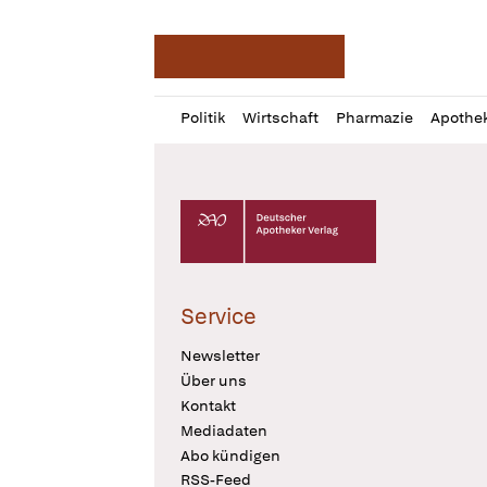
Deutsche Apotheker Ze
Profil
Daz
Politik
Wirtschaft
Pharmazie
Apothe
öffnen
Pur
Abo
öffnen
Deutscher Apotheker Verlag Logo
Service
Newsletter
Über uns
Kontakt
Mediadaten
Abo kündigen
RSS-Feed