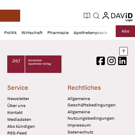
login
login
Aktuelle Ausgabe
Suche
Deutsche Apotheker Zeitung
Profil
Daz
Abo
Politik
Wirtschaft
Pharmazie
Apothekenpraxis
Recht
Sp
öffnen
Pur
Abo
öffnen
Nach
Deutscher Apotheker Verlag Logo
Facebook
Instagram
LinkedI
Service
Rechtliches
Newsletter
Allgemeine
Geschäftsbedingungen
Über uns
Allgemeine
Kontakt
Nutzungsbedingungen
Mediadaten
Impressum
Abo kündigen
Datenschutz
RSS-Feed