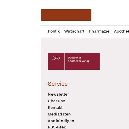
Deutsche Apotheker Ze
Profil
Daz
Politik
Wirtschaft
Pharmazie
Apothe
öffnen
Pur
Abo
öffnen
Deutscher Apotheker Verlag Logo
Service
Newsletter
Über uns
Kontakt
Mediadaten
Abo kündigen
RSS-Feed