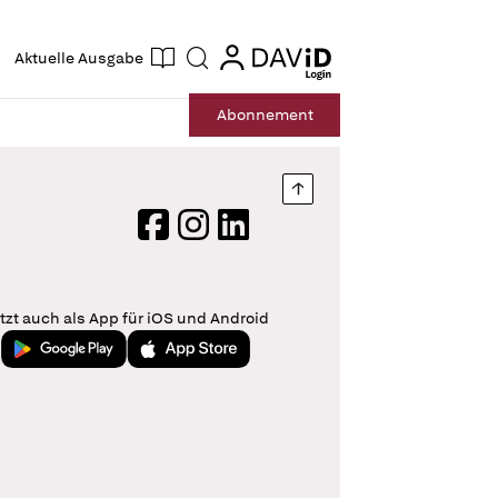
ogin
login
Aktuelle Ausgabe
Suche
Abo
nnement
Nach oben springen
Facebook
Instagram
LinkedIn
tzt auch als App für iOS und Android
Jetzt bei Google Play
Laden im App Store