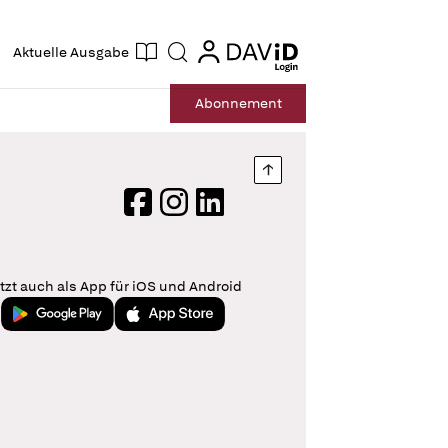
ogin
login
Aktuelle Ausgabe
Suche
Abo
nnement
Nach oben springen
Facebook
Instagram
LinkedIn
tzt auch als App für iOS und Android
Jetzt bei Google Play
Laden im App Store