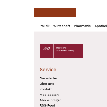
Deutsche Apotheker Ze
Profil
Daz
Politik
Wirtschaft
Pharmazie
Apothe
öffnen
Pur
Abo
öffnen
Deutscher Apotheker Verlag Logo
Service
Newsletter
Über uns
Kontakt
Mediadaten
Abo kündigen
RSS-Feed