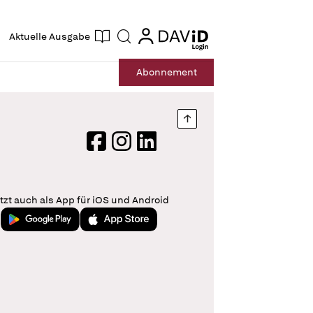
ogin
login
Aktuelle Ausgabe
Suche
Abo
nnement
Nach oben springen
Facebook
Instagram
LinkedIn
tzt auch als App für iOS und Android
Jetzt bei Google Play
Laden im App Store