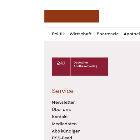
Deutsche Apotheker Ze
Profil
Daz
Politik
Wirtschaft
Pharmazie
Apothe
öffnen
Pur
Abo
öffnen
Deutscher Apotheker Verlag Logo
Service
Newsletter
Über uns
Kontakt
Mediadaten
Abo kündigen
RSS-Feed