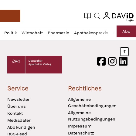
login
login
Aktuelle Ausgabe
Suche
Deutsche Apotheker Zeitung
Profil
Daz
Abo
Politik
Wirtschaft
Pharmazie
Apothekenpraxis
Recht
Sp
öffnen
Pur
Abo
öffnen
Nach
Deutscher Apotheker Verlag Logo
Facebook
Instagram
LinkedI
Service
Rechtliches
Newsletter
Allgemeine
Geschäftsbedingungen
Über uns
Allgemeine
Kontakt
Nutzungsbedingungen
Mediadaten
Impressum
Abo kündigen
Datenschutz
RSS-Feed