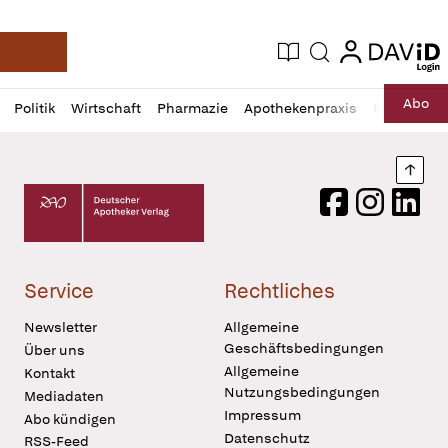
login
login
Aktuelle Ausgabe
Suche
Deutsche Apotheker Zeitung
Profil
Daz
Abo
Politik
Wirtschaft
Pharmazie
Apothekenpraxis
Recht
Sp
öffnen
Pur
Abo
öffnen
Nach
Deutscher Apotheker Verlag Logo
Facebook
Instagram
LinkedI
Service
Rechtliches
Newsletter
Allgemeine
Geschäftsbedingungen
Über uns
Allgemeine
Kontakt
Nutzungsbedingungen
Mediadaten
Impressum
Abo kündigen
Datenschutz
RSS-Feed