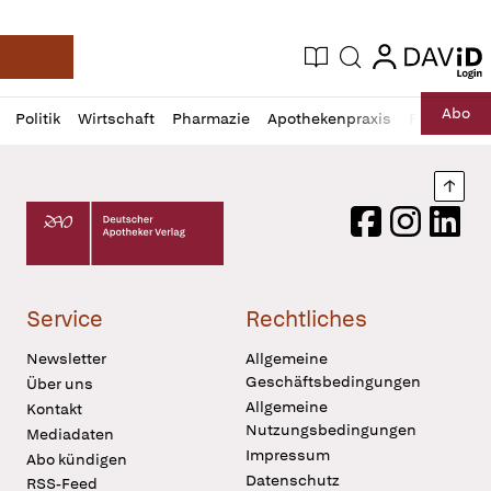
login
login
Aktuelle Ausgabe
Suche
Deutsche Apotheker Zeitung
Profil
Daz
Abo
Politik
Wirtschaft
Pharmazie
Apothekenpraxis
Recht
Sp
öffnen
Pur
Abo
öffnen
Nach
Deutscher Apotheker Verlag Logo
Facebook
Instagram
LinkedI
Service
Rechtliches
Newsletter
Allgemeine
Geschäftsbedingungen
Über uns
Allgemeine
Kontakt
Nutzungsbedingungen
Mediadaten
Impressum
Abo kündigen
Datenschutz
RSS-Feed