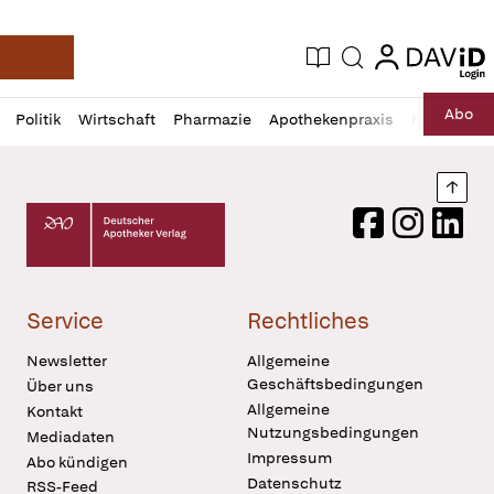
login
login
Aktuelle Ausgabe
Suche
Deutsche Apotheker Zeitung
Profil
Daz
Abo
Politik
Wirtschaft
Pharmazie
Apothekenpraxis
Recht
Sp
öffnen
Pur
Abo
öffnen
Nach
Deutscher Apotheker Verlag Logo
Facebook
Instagram
LinkedI
Service
Rechtliches
Newsletter
Allgemeine
Geschäftsbedingungen
Über uns
Allgemeine
Kontakt
Nutzungsbedingungen
Mediadaten
Impressum
Abo kündigen
Datenschutz
RSS-Feed