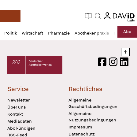
login
login
Aktuelle Ausgabe
Suche
Deutsche Apotheker Zeitung
Profil
Daz
Abo
Politik
Wirtschaft
Pharmazie
Apothekenpraxis
Recht
Sp
öffnen
Pur
Abo
öffnen
Nach
Deutscher Apotheker Verlag Logo
Facebook
Instagram
LinkedI
Service
Rechtliches
Newsletter
Allgemeine
Geschäftsbedingungen
Über uns
Allgemeine
Kontakt
Nutzungsbedingungen
Mediadaten
Impressum
Abo kündigen
Datenschutz
RSS-Feed