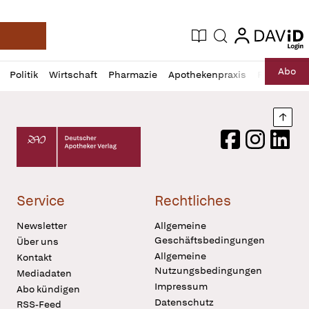
login
login
Aktuelle Ausgabe
Suche
Deutsche Apotheker Zeitung
Profil
Daz
Abo
Politik
Wirtschaft
Pharmazie
Apothekenpraxis
Recht
Sp
öffnen
Pur
Abo
öffnen
Nach
Deutscher Apotheker Verlag Logo
Facebook
Instagram
LinkedI
Service
Rechtliches
Newsletter
Allgemeine
Geschäftsbedingungen
Über uns
Allgemeine
Kontakt
Nutzungsbedingungen
Mediadaten
Impressum
Abo kündigen
Datenschutz
RSS-Feed