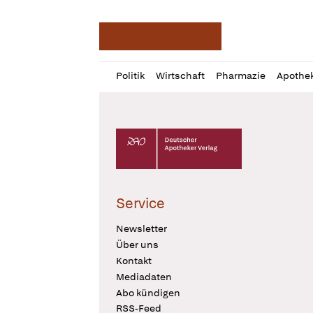
Deutsche Apotheker Ze
Profil
Daz
Politik
Wirtschaft
Pharmazie
Apothe
öffnen
Pur
Abo
öffnen
Deutscher Apotheker Verlag Logo
Service
Newsletter
Über uns
Kontakt
Mediadaten
Abo kündigen
RSS-Feed