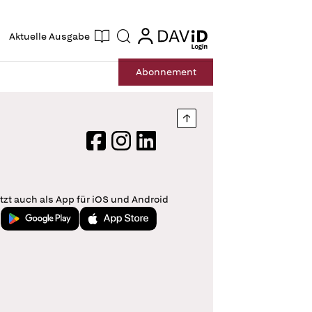
ogin
login
Aktuelle Ausgabe
Suche
Abo
nnement
Nach oben springen
Facebook
Instagram
LinkedIn
tzt auch als App für iOS und Android
Jetzt bei Google Play
Laden im App Store