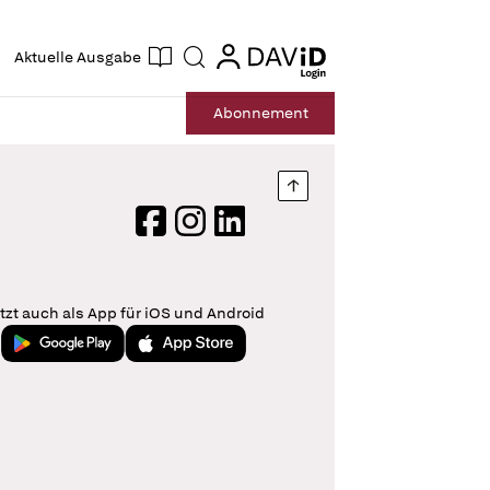
ogin
login
Aktuelle Ausgabe
Suche
Abo
nnement
Nach oben springen
Facebook
Instagram
LinkedIn
tzt auch als App für iOS und Android
Jetzt bei Google Play
Laden im App Store