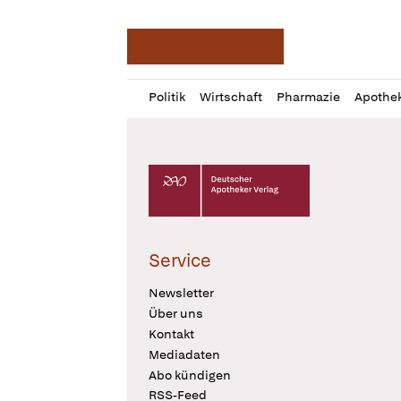
Deutsche Apotheker Ze
Profil
Daz
Politik
Wirtschaft
Pharmazie
Apothe
öffnen
Pur
Abo
öffnen
Deutscher Apotheker Verlag Logo
Service
Newsletter
Über uns
Kontakt
Mediadaten
Abo kündigen
RSS-Feed