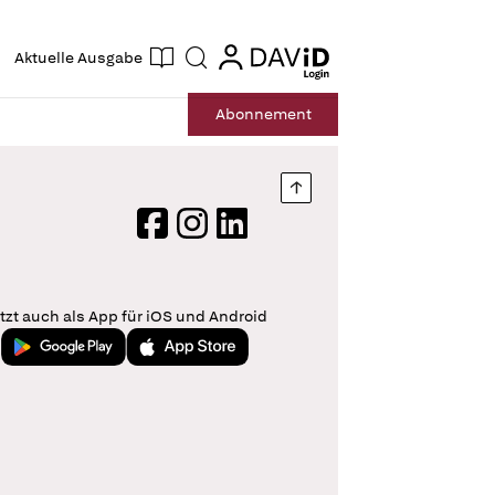
ogin
login
Aktuelle Ausgabe
Suche
Abo
nnement
Nach oben springen
Facebook
Instagram
LinkedIn
tzt auch als App für iOS und Android
Jetzt bei Google Play
Laden im App Store