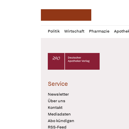
Deutsche Apotheker Ze
Profil
Daz
Politik
Wirtschaft
Pharmazie
Apothe
öffnen
Pur
Abo
öffnen
Deutscher Apotheker Verlag Logo
Service
Newsletter
Über uns
Kontakt
Mediadaten
Abo kündigen
RSS-Feed