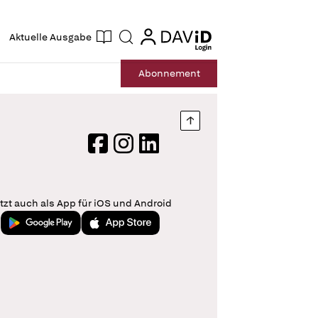
ogin
login
Aktuelle Ausgabe
Suche
Abo
nnement
Nach oben springen
Facebook
Instagram
LinkedIn
tzt auch als App für iOS und Android
Jetzt bei Google Play
Laden im App Store