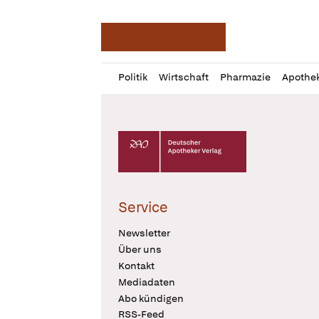
Deutsche Apotheker Ze
Profil
Daz
Politik
Wirtschaft
Pharmazie
Apothe
öffnen
Pur
Abo
öffnen
Deutscher Apotheker Verlag Logo
Service
Newsletter
Über uns
Kontakt
Mediadaten
Abo kündigen
RSS-Feed