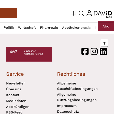
login
login
Aktuelle Ausgabe
Suche
Deutsche Apotheker Zeitung
Profil
Daz
Abo
Politik
Wirtschaft
Pharmazie
Apothekenpraxis
Recht
Sp
öffnen
Pur
Abo
öffnen
Nach
Deutscher Apotheker Verlag Logo
Facebook
Instagram
LinkedI
Service
Rechtliches
Newsletter
Allgemeine
Geschäftsbedingungen
Über uns
Allgemeine
Kontakt
Nutzungsbedingungen
Mediadaten
Impressum
Abo kündigen
Datenschutz
RSS-Feed