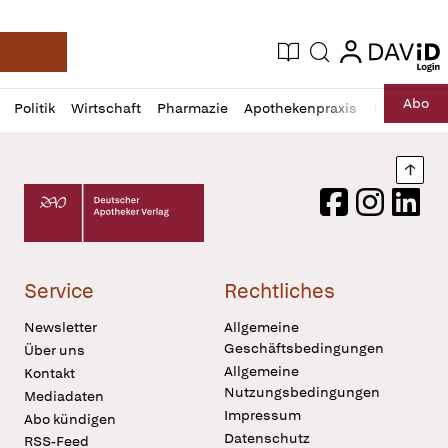
login
login
Aktuelle Ausgabe
Suche
Deutsche Apotheker Zeitung
Profil
Daz
Abo
Politik
Wirtschaft
Pharmazie
Apothekenpraxis
Recht
Sp
öffnen
Pur
Abo
öffnen
Nach
Deutscher Apotheker Verlag Logo
Facebook
Instagram
LinkedI
Service
Rechtliches
Newsletter
Allgemeine
Geschäftsbedingungen
Über uns
Allgemeine
Kontakt
Nutzungsbedingungen
Mediadaten
Impressum
Abo kündigen
Datenschutz
RSS-Feed