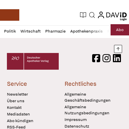
login
login
Aktuelle Ausgabe
Suche
Deutsche Apotheker Zeitung
Profil
Daz
Abo
Politik
Wirtschaft
Pharmazie
Apothekenpraxis
Recht
Sp
öffnen
Pur
Abo
öffnen
Nach
Deutscher Apotheker Verlag Logo
Facebook
Instagram
LinkedI
Service
Rechtliches
Newsletter
Allgemeine
Geschäftsbedingungen
Über uns
Allgemeine
Kontakt
Nutzungsbedingungen
Mediadaten
Impressum
Abo kündigen
Datenschutz
RSS-Feed