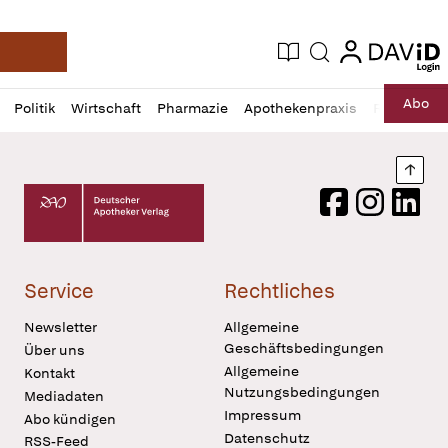
login
login
Aktuelle Ausgabe
Suche
Deutsche Apotheker Zeitung
Profil
Daz
Abo
Politik
Wirtschaft
Pharmazie
Apothekenpraxis
Recht
Sp
öffnen
Pur
Abo
öffnen
Nach
Deutscher Apotheker Verlag Logo
Facebook
Instagram
LinkedI
Service
Rechtliches
Newsletter
Allgemeine
Geschäftsbedingungen
Über uns
Allgemeine
Kontakt
Nutzungsbedingungen
Mediadaten
Impressum
Abo kündigen
Datenschutz
RSS-Feed