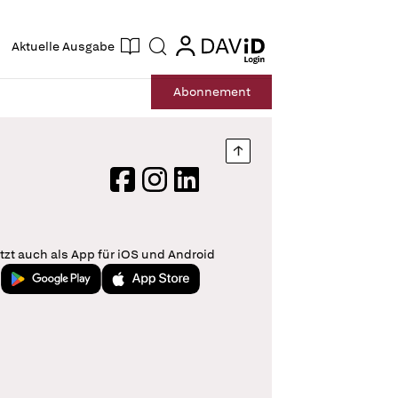
ogin
login
Aktuelle Ausgabe
Suche
Abo
nnement
Nach oben springen
Facebook
Instagram
LinkedIn
tzt auch als App für iOS und Android
Jetzt bei Google Play
Laden im App Store