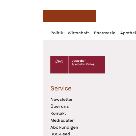
Deutsche Apotheker Ze
Profil
Daz
Politik
Wirtschaft
Pharmazie
Apothe
öffnen
Pur
Abo
öffnen
Deutscher Apotheker Verlag Logo
Service
Newsletter
Über uns
Kontakt
Mediadaten
Abo kündigen
RSS-Feed