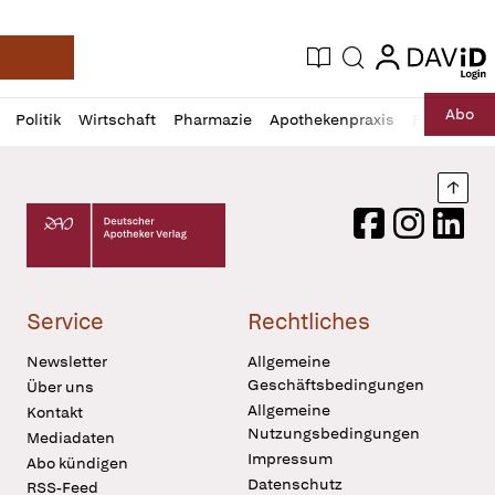
login
login
Aktuelle Ausgabe
Suche
Deutsche Apotheker Zeitung
Profil
Daz
Abo
Politik
Wirtschaft
Pharmazie
Apothekenpraxis
Recht
Sp
öffnen
Pur
Abo
öffnen
Nach
Deutscher Apotheker Verlag Logo
Facebook
Instagram
LinkedI
Service
Rechtliches
Newsletter
Allgemeine
Geschäftsbedingungen
Über uns
Allgemeine
Kontakt
Nutzungsbedingungen
Mediadaten
Impressum
Abo kündigen
Datenschutz
RSS-Feed