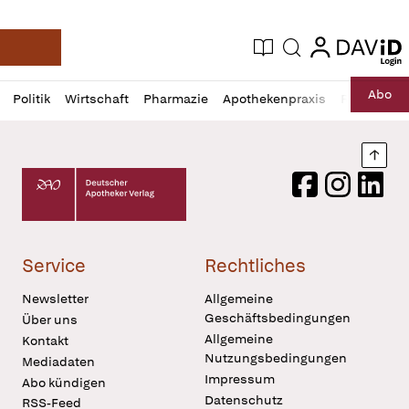
login
login
Aktuelle Ausgabe
Suche
Deutsche Apotheker Zeitung
Profil
Daz
Abo
Politik
Wirtschaft
Pharmazie
Apothekenpraxis
Recht
Sp
öffnen
Pur
Abo
öffnen
Nach
Deutscher Apotheker Verlag Logo
Facebook
Instagram
LinkedI
Service
Rechtliches
Newsletter
Allgemeine
Geschäftsbedingungen
Über uns
Allgemeine
Kontakt
Nutzungsbedingungen
Mediadaten
Impressum
Abo kündigen
Datenschutz
RSS-Feed