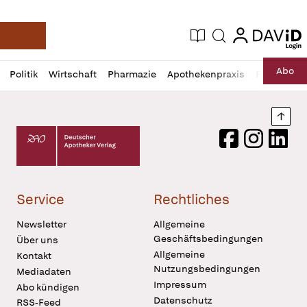
login
login
Aktuelle Ausgabe
Suche
Deutsche Apotheker Zeitung
Profil
Daz
Abo
Politik
Wirtschaft
Pharmazie
Apothekenpraxis
Recht
Sp
öffnen
Pur
Abo
öffnen
Nach
Deutscher Apotheker Verlag Logo
Facebook
Instagram
LinkedI
Service
Rechtliches
Newsletter
Allgemeine
Geschäftsbedingungen
Über uns
Allgemeine
Kontakt
Nutzungsbedingungen
Mediadaten
Impressum
Abo kündigen
Datenschutz
RSS-Feed