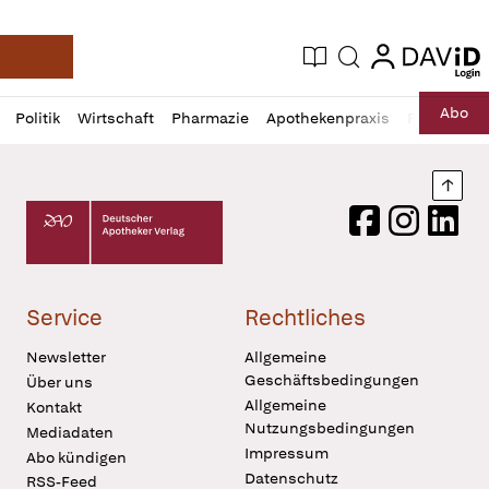
login
login
Aktuelle Ausgabe
Suche
Deutsche Apotheker Zeitung
Profil
Daz
Abo
Politik
Wirtschaft
Pharmazie
Apothekenpraxis
Recht
Sp
öffnen
Pur
Abo
öffnen
Nach
Deutscher Apotheker Verlag Logo
Facebook
Instagram
LinkedI
Service
Rechtliches
Newsletter
Allgemeine
Geschäftsbedingungen
Über uns
Allgemeine
Kontakt
Nutzungsbedingungen
Mediadaten
Impressum
Abo kündigen
Datenschutz
RSS-Feed