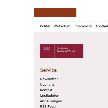
Deutsche Apotheker Ze
Profil
Daz
Politik
Wirtschaft
Pharmazie
Apothe
öffnen
Pur
Abo
öffnen
Deutscher Apotheker Verlag Logo
Service
Newsletter
Über uns
Kontakt
Mediadaten
Abo kündigen
RSS-Feed