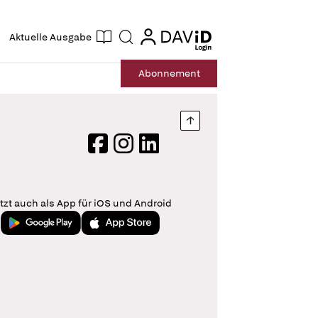
ogin
login
Aktuelle Ausgabe
Suche
Abo
nnement
Nach oben springen
Facebook
Instagram
LinkedIn
tzt auch als App für iOS und Android
Jetzt bei Google Play
Laden im App Store