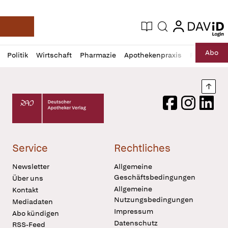
login
login
Aktuelle Ausgabe
Suche
Deutsche Apotheker Zeitung
Profil
Daz
Abo
Politik
Wirtschaft
Pharmazie
Apothekenpraxis
Recht
Sp
öffnen
Pur
Abo
öffnen
Nach
Deutscher Apotheker Verlag Logo
Facebook
Instagram
LinkedI
Service
Rechtliches
Newsletter
Allgemeine
Geschäftsbedingungen
Über uns
Allgemeine
Kontakt
Nutzungsbedingungen
Mediadaten
Impressum
Abo kündigen
Datenschutz
RSS-Feed