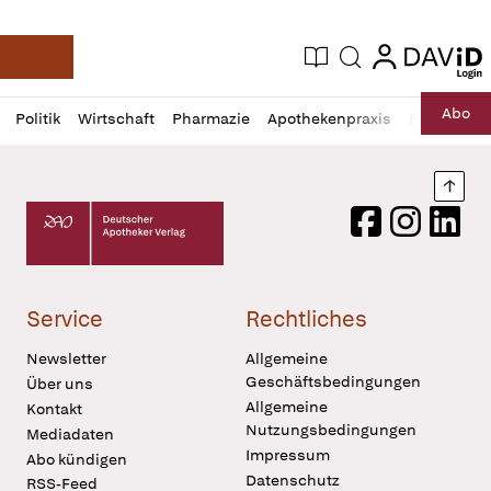
login
login
Aktuelle Ausgabe
Suche
Deutsche Apotheker Zeitung
Profil
Daz
Abo
Politik
Wirtschaft
Pharmazie
Apothekenpraxis
Recht
Sp
öffnen
Pur
Abo
öffnen
Nach
Deutscher Apotheker Verlag Logo
Facebook
Instagram
LinkedI
Service
Rechtliches
Newsletter
Allgemeine
Geschäftsbedingungen
Über uns
Allgemeine
Kontakt
Nutzungsbedingungen
Mediadaten
Impressum
Abo kündigen
Datenschutz
RSS-Feed