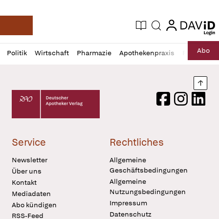
login
login
Aktuelle Ausgabe
Suche
Deutsche Apotheker Zeitung
Profil
Daz
Abo
Politik
Wirtschaft
Pharmazie
Apothekenpraxis
Recht
Sp
öffnen
Pur
Abo
öffnen
Nach
Deutscher Apotheker Verlag Logo
Facebook
Instagram
LinkedI
Service
Rechtliches
Newsletter
Allgemeine
Geschäftsbedingungen
Über uns
Allgemeine
Kontakt
Nutzungsbedingungen
Mediadaten
Impressum
Abo kündigen
Datenschutz
RSS-Feed