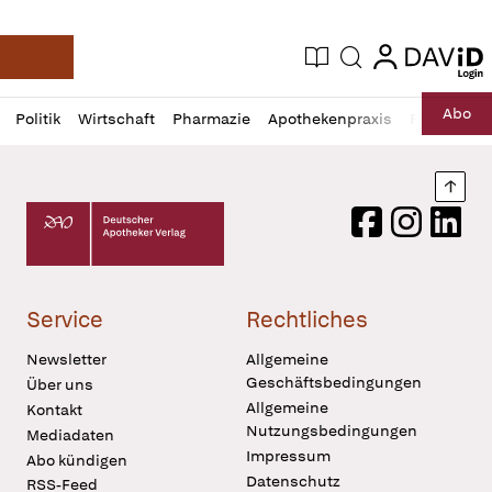
login
login
Aktuelle Ausgabe
Suche
Deutsche Apotheker Zeitung
Profil
Daz
Abo
Politik
Wirtschaft
Pharmazie
Apothekenpraxis
Recht
Sp
öffnen
Pur
Abo
öffnen
Nach
Deutscher Apotheker Verlag Logo
Facebook
Instagram
LinkedI
Service
Rechtliches
Newsletter
Allgemeine
Geschäftsbedingungen
Über uns
Allgemeine
Kontakt
Nutzungsbedingungen
Mediadaten
Impressum
Abo kündigen
Datenschutz
RSS-Feed